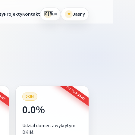
🇬🇧
zy
Projekty
Kontakt
☀
Jasny
EN
RAWY
DO POPRAWY
DKIM
0.0%
Udział domen z wykrytym
DKIM.