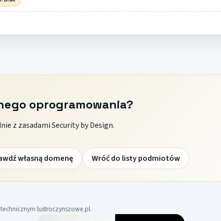
znego oprogramowania?
ie z zasadami Security by Design.
awdź własną domenę
Wróć do listy podmiotów
m technicznym
lustroczynszowe.pl
.