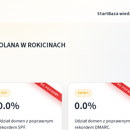
Start
Baza wied
OLANA W ROKICINACH
DO POPRAWY
DO POP
SPF
DMARC
0.0%
0.0%
Udział domen z poprawnym
Udział domen z poprawnym
ekordem SPF.
rekordem DMARC.