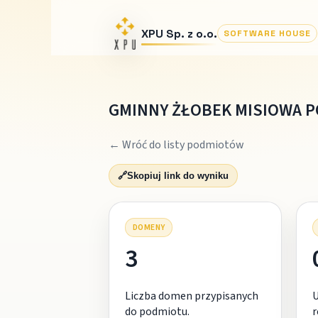
XPU Sp. z o.o.
SOFTWARE HOUSE
GMINNY ŻŁOBEK MISIOWA P
← Wróć do listy podmiotów
🔗
Skopiuj link do wyniku
DOMENY
3
Liczba domen przypisanych
do podmiotu.
r