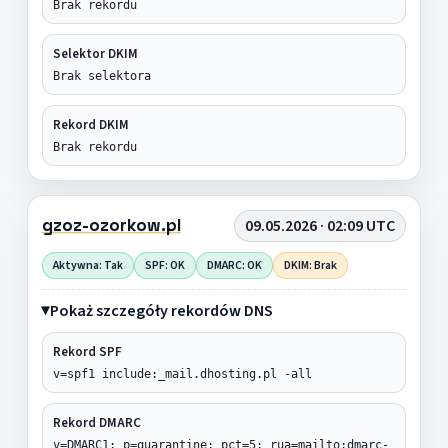
Brak rekordu
Selektor DKIM
Brak selektora
Rekord DKIM
Brak rekordu
gzoz-ozorkow.pl
09.05.2026 · 02:09 UTC
Aktywna: Tak
SPF: OK
DMARC: OK
DKIM: Brak
Pokaż szczegóły rekordów DNS
Rekord SPF
v=spf1 include:_mail.dhosting.pl -all
Rekord DMARC
v=DMARC1; p=quarantine; pct=5; rua=mailto:dmarc-