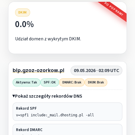
DO POPRAWY
DKIM
0.0%
Udział domen z wykrytym DKIM.
bip.gzoz-ozorkow.pl
09.05.2026 · 02:09 UTC
Aktywna: Tak
SPF: OK
DMARC: Brak
DKIM: Brak
Pokaż szczegóły rekordów DNS
Rekord SPF
v=spf1 include:_mail.dhosting.pl -all
Rekord DMARC