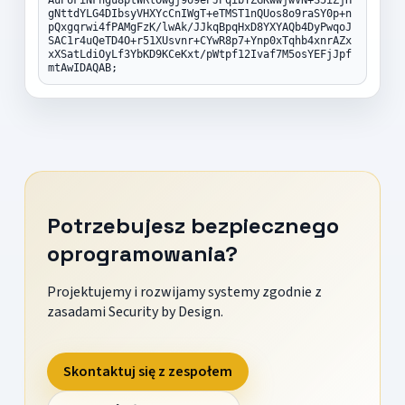
gNttdYLG4DIbsyVHXYcCnIWgT+eTMST1nQUos8o9raSY0p+n
pQxgqrwi4fPAMgFzK/lwAk/JJkqBpqHxD8YXYAQb4DyPwqoJ
SAC1r4uQeTD4O+r51XUsvnr+CYwR8p7+Ynp0xTqhb4xnrAZx
xXSatLdiOyLf3YbKD9KCeKxt/pWtpf12Ivaf7M5osYEFjJpf
mtAwIDAQAB;
Potrzebujesz bezpiecznego
oprogramowania?
Projektujemy i rozwijamy systemy zgodnie z
zasadami Security by Design.
Skontaktuj się z zespołem