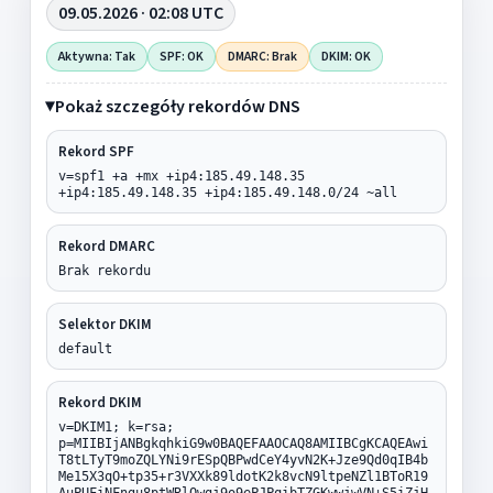
09.05.2026 · 02:08 UTC
Aktywna: Tak
SPF: OK
DMARC: Brak
DKIM: OK
Pokaż szczegóły rekordów DNS
Rekord SPF
v=spf1 +a +mx +ip4:185.49.148.35
+ip4:185.49.148.35 +ip4:185.49.148.0/24 ~all
Rekord DMARC
Brak rekordu
Selektor DKIM
default
Rekord DKIM
v=DKIM1; k=rsa;
p=MIIBIjANBgkqhkiG9w0BAQEFAAOCAQ8AMIIBCgKCAQEAwi
T8tLTyT9moZQLYNi9rESpQBPwdCeY4yvN2K+Jze9Qd0qIB4b
Me15X3qO+tp35+r3VXXk89ldotK2k8vcN9ltpeNZl1BToR19
AuPUFiNFngu8ptWRlOwgj9o9ePJPqibTZGKwwjwVN+S5iZjH