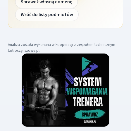
Sprawdź własną domenę
Wróć do listy podmiotów
Analiza została wykonana w kooperacji z zespołem technicznym
lustroczynszowe.pl
.