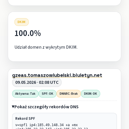
DKIM
100.0%
Udział domen z wykrytym DKIM.
gzeas.tomaszowlubelski.biuletyn.net
09.05.2026 · 02:08 UTC
Aktywna: Tak
SPF: OK
DMARC: Brak
DKIM: OK
Pokaż szczegóły rekordów DNS
Rekord SPF
v=spf1 ip4:185.49.148.34 +a +mx