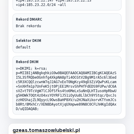
+ip4:185.23.22.147 +ip4:185.23.22.13
+ip4:185.23.22.0/24 ~all
Rekord DMARC
Brak rekordu
Selektor DKIM
default
Rekord DKIM
v=DKIM1; k=rsa;
p=MIIBIjANBgkqhkiG9w0BAQEFAAOCAQ8AMIIBCgKCAQEAzS
I5L3SfRQbeOGnhfg4XkpNA8pTi4OCGtV2Bg9M1rA5c6l3Eed
c5R3XCQQlzcwnW7qJ2AG7xEoT0NgKcy49qD3ZiVQwPsKLcam
+SnXHfm1p7UnFeK5jt0PjEE1MrsvShPHfFdEDS9FUPw/dC6A
sVZ+tT9TcVgW7lCJOfSfks4to6MeLxSuNnQLHTIusoHpRbwU
g5HOWkTOQt4zO4xsYOYRF1J51iOyUu8LlbCh9YStqc/QvcJs
zzHOShajZL9QyycL9OwsBaHP8XV/u2HJNaXikorvKTYxmJCs
b8Rt/8MxhCr/XEN8DAyotXjqUXmpwe89N8C0CFLhHKgIdQAx
D/uQIDAQAB;
gzeas.tomaszowlubelski.pl