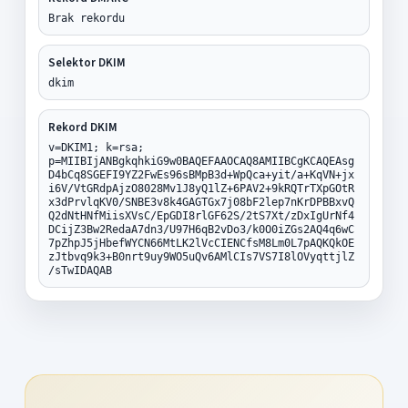
Brak rekordu
Selektor DKIM
dkim
Rekord DKIM
v=DKIM1; k=rsa;
p=MIIBIjANBgkqhkiG9w0BAQEFAAOCAQ8AMIIBCgKCAQEAsg
D4bCq8SGEFI9YZ2FwEs96sBMpB3d+WpQca+yit/a+KqVN+jx
i6V/VtGRdpAjzO8028Mv1J8yQ1lZ+6PAV2+9kRQTrTXpGOtR
x3dPrvlqKV0/SNBE3v8k4GAGTGx7j08bF2lep7nKrDPBBxvQ
Q2dNtHNfMiisXVsC/EpGDI8rlGF62S/2tS7Xt/zDxIgUrNf4
DCijZ3Bw2RedaA7dn3/U97H6qB2vDo3/k0O0iZGs2AQ4q6wC
7pZhpJ5jHbefWYCN66MtLK2lVcCIENCfsM8Lm0L7pAQKQkOE
zJtbvq9k3+B0nrt9uy9WO5uQv6AMlCIs7VS7I8lOVyqttjlZ
/sTwIDAQAB