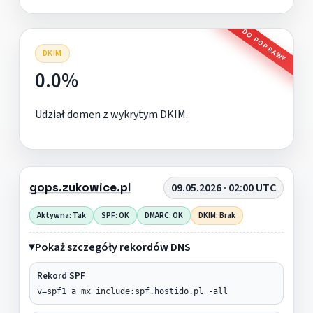
DO POPRAWY
DKIM
0.0%
Udział domen z wykrytym DKIM.
gops.zukowice.pl
09.05.2026 · 02:00 UTC
Aktywna: Tak
SPF: OK
DMARC: OK
DKIM: Brak
Pokaż szczegóły rekordów DNS
Rekord SPF
v=spf1 a mx include:spf.hostido.pl -all