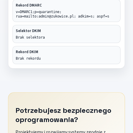
Rekord DMARC
v=DMARC1;p=quarantine;
rua=mailto:admin@zukowice.pl; adkim=s; aspf=s
Selektor DKIM
Brak selektora
Rekord DKIM
Brak rekordu
Potrzebujesz bezpiecznego
oprogramowania?
Projektujemy i rozwijamy systemy zgodnie z