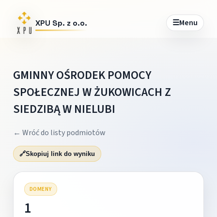
☰
Menu
XPU Sp. z o.o.
GMINNY OŚRODEK POMOCY
SPOŁECZNEJ W ŻUKOWICACH Z
SIEDZIBĄ W NIELUBI
← Wróć do listy podmiotów
🔗
Skopiuj link do wyniku
DOMENY
1