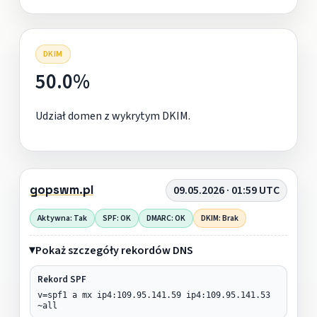
DKIM
50.0%
Udział domen z wykrytym DKIM.
gopswm.pl
09.05.2026 · 01:59 UTC
Aktywna: Tak
SPF: OK
DMARC: OK
DKIM: Brak
Pokaż szczegóły rekordów DNS
Rekord SPF
v=spf1 a mx ip4:109.95.141.59 ip4:109.95.141.53
~all