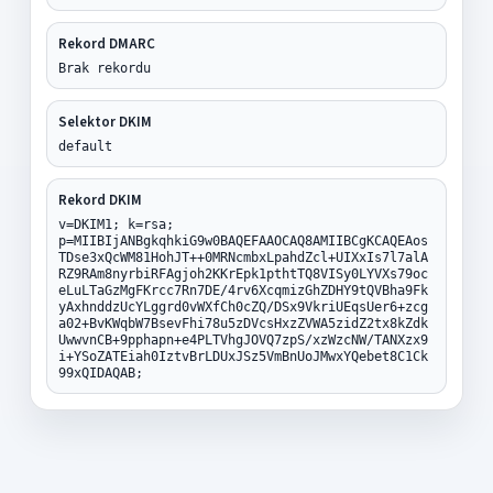
Rekord DMARC
Brak rekordu
Selektor DKIM
default
Rekord DKIM
v=DKIM1; k=rsa;
p=MIIBIjANBgkqhkiG9w0BAQEFAAOCAQ8AMIIBCgKCAQEAos
TDse3xQcWM81HohJT++0MRNcmbxLpahdZcl+UIXxIs7l7alA
RZ9RAm8nyrbiRFAgjoh2KKrEpk1pthtTQ8VISy0LYVXs79oc
eLuLTaGzMgFKrcc7Rn7DE/4rv6XcqmizGhZDHY9tQVBha9Fk
yAxhnddzUcYLggrd0vWXfCh0cZQ/DSx9VkriUEqsUer6+zcg
a02+BvKWqbW7BsevFhi78u5zDVcsHxzZVWA5zidZ2tx8kZdk
UwwvnCB+9pphapn+e4PLTVhgJOVQ7zpS/xzWzcNW/TANXzx9
i+YSoZATEiah0IztvBrLDUxJSz5VmBnUoJMwxYQebet8C1Ck
99xQIDAQAB;