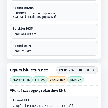
Rekord DMARC
v=DMARC1; p=none; sp=none;
rua=mailto:abuse@gopswm.pl
Selektor DKIM
Brak selektora
Rekord DKIM
Brak rekordu
ugwm.biuletyn.net
09.05.2026 · 01:59 UTC
Aktywna: Tak
SPF: OK
DMARC: Brak
DKIM: OK
Pokaż szczegóły rekordów DNS
Rekord SPF
v=spf1 ip4:185.49.148.34 +a +mx ~all