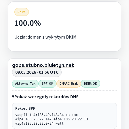
DKIM
100.0%
Udział domen z wykrytym DKIM.
gops.stubno.biuletyn.net
09.05.2026 · 01:56 UTC
Aktywna: Tak
SPF: OK
DMARC: Brak
DKIM: OK
Pokaż szczegóły rekordów DNS
Rekord SPF
v=spf1 ip4:185.49.148.34 +a +mx
+ip4:185.23.22.147 +ip4:185.23.22.13
+ip4:185.23.22.0/24 ~all