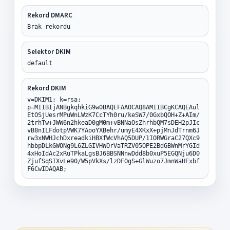
Rekord DMARC
Brak rekordu
Selektor DKIM
default
Rekord DKIM
v=DKIM1; k=rsa;
p=MIIBIjANBgkqhkiG9w0BAQEFAAOCAQ8AMIIBCgKCAQEAul
EtOSjUesrMPuWnLWzK7CcTYh0ru/keSW7/0GxbQOH+Z+AIm/
2trhTw+JWW6n2hkeaD0gM0m+vBNNaOsZhrhbQM7sDEH2pJIc
vB8nILFdotpVWK7YAooYXBehr/umyE4XKxX+pjMnJdTrnm6J
rw3xNWHJchDxreadkiHBXfWcVhAQ5DUP/1IORWGraC27QXc9
hbbpDLkGWONg9L6ZLGIVHWOrVaTRZV05OPE2BdGBWnMrYGId
4xHoIdAc2xRuTPkaLgsBJ6BBSNNnwDdd8b0xuP5EGQNju6D0
ZjufSqSIXvLe90/W5pVkXs/lzDFOgS+GlWuzo7JmnWaHExbf
F6CwIDAQAB;