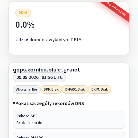
DO POPRAWY
DKIM
0.0%
Udział domen z wykrytym DKIM.
gops.kornica.biuletyn.net
09.05.2026 · 01:56 UTC
Aktywna: Nie
SPF: Brak
DMARC: Brak
DKIM: Brak
Pokaż szczegóły rekordów DNS
Rekord SPF
Brak rekordu
Rekord DMARC