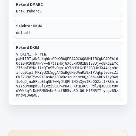
Rekord DMARC
Brak rekordu
Selektor DKIM
default
Rekord DKIM
v=DKIM1; k=rsa;
p=MIIBIjANBgkqhkiG9w0BAQEFAAOCAQ8AMIIBCgKCAQEAl6
0ci0HXDmDANP7++N7tliHbjGXc5xWQ8zB8IS3Dj+q8RqEEYc
276qbFVYKLItcQTnS5vQgoiuYTaM9tGrB32GQUx3X44djo9c
irpq91p1rMRYyU2L5ggA4GwBg6H9UAnRZ9XTPJqkpled+cZI
OWZ238yT5awZXIasKq/8OVDcJcHXKmtOQ/85h+KRUx1sy8WV
1sGqJjnaEFce3LqSb7wHyJlQPhlNQmXyvIRzQG2zl1/R3h+n
V1YpBmH8pmU3lLyzi5GXP+PHA3FAtQEe6SFPdl/gXLUOCt9v
dYWx4qYrDoMSM65vUn6n+tBB5vc3OiO6+M1FNRYIryegv6Nz
MnbwIDAQAB;