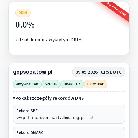
DO POPRAWY
DKIM
0.0%
Udział domen z wykrytym DKIM.
gopsopatow.pl
09.05.2026 · 01:51 UTC
Aktywna: Tak
SPF: OK
DMARC: OK
DKIM: Brak
Pokaż szczegóły rekordów DNS
Rekord SPF
v=spf1 include:_mail.dhosting.pl -all
Rekord DMARC