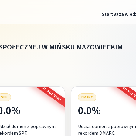
Start
Baza wied
SPOŁECZNEJ W MIŃSKU MAZOWIECKIM
DO POPRAWY
DO POP
SPF
DMARC
0.0%
0.0%
Udział domen z poprawnym
Udział domen z poprawnym
ekordem SPF.
rekordem DMARC.