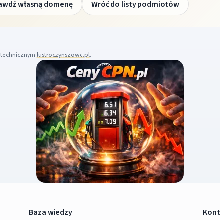
awdź własną domenę
Wróć do listy podmiotów
m technicznym
lustroczynszowe.pl
.
Baza wiedzy
Kont