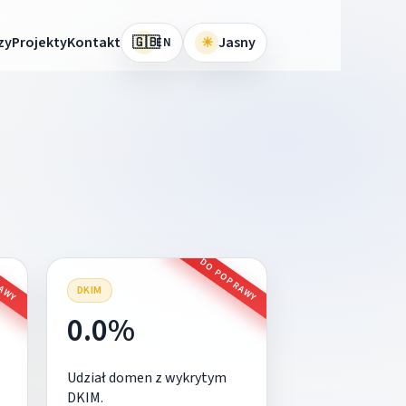
🇬🇧
zy
Projekty
Kontakt
☀
Jasny
EN
RAWY
DO POPRAWY
DKIM
0.0%
Udział domen z wykrytym
DKIM.