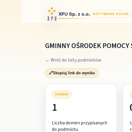
XPU Sp. z o.o.
SOFTWARE HOUSE
GMINNY OŚRODEK POMOCY 
← Wróć do listy podmiotów
🔗
Skopiuj link do wyniku
DOMENY
1
Liczba domen przypisanych
do podmiotu.
r