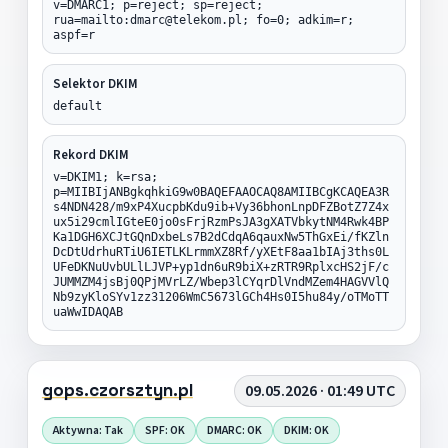
v=DMARC1; p=reject; sp=reject;
rua=mailto:dmarc@telekom.pl; fo=0; adkim=r;
aspf=r
Selektor DKIM
default
Rekord DKIM
v=DKIM1; k=rsa;
p=MIIBIjANBgkqhkiG9w0BAQEFAAOCAQ8AMIIBCgKCAQEA3R
s4NDN428/m9xP4XucpbKdu9ib+Vy36bhonLnpDFZBotZ7Z4x
ux5i29cmlIGteE0jo0sFrjRzmPsJA3gXATVbkytNM4Rwk4BP
Ka1DGH6XCJtGQnDxbeLs7B2dCdqA6qauxNw5ThGxEi/fKZln
DcDtUdrhuRTiU6IETLKLrmmXZ8Rf/yXEtF8aa1bIAj3ths0L
UFeDKNuUvbULlLJVP+yp1dn6uR9biX+zRTR9RplxcHS2jF/c
JUMMZM4jsBj0QPjMVrLZ/Wbep3lCYqrDlVndMZem4HAGVVlQ
Nb9zyKloSYv1zz31206WmC5673lGCh4Hs0I5hu84y/oTMoTT
uaWwIDAQAB
gops.czorsztyn.pl
09.05.2026 · 01:49 UTC
Aktywna: Tak
SPF: OK
DMARC: OK
DKIM: OK