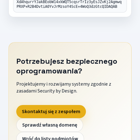
XdAhqurrYJakBEobW14xkWQT5cqsrTrIz3yEsJZvKj2Agmwq
PRXP+R2B4DvtiA0YvJrMzsoY4ScE+4WoQ3dzGtcQIDAQAB
Potrzebujesz bezpiecznego
oprogramowania?
Projektujemy i rozwijamy systemy zgodnie z
zasadami Security by Design.
Skontaktuj się z zespołem
Sprawdź własną domenę
Wróć do listy podmiotów