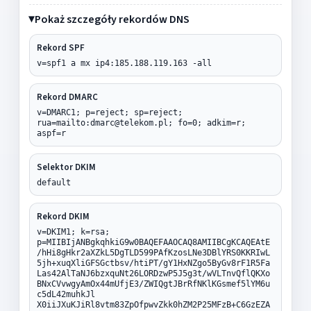
Pokaż szczegóły rekordów DNS
Rekord SPF
v=spf1 a mx ip4:185.188.119.163 -all
Rekord DMARC
v=DMARC1; p=reject; sp=reject;
rua=mailto:dmarc@telekom.pl; fo=0; adkim=r;
aspf=r
Selektor DKIM
default
Rekord DKIM
v=DKIM1; k=rsa;
p=MIIBIjANBgkqhkiG9w0BAQEFAAOCAQ8AMIIBCgKCAQEAtE
/hHi8gHkr2aXZkL5DgTLD599PAfKzosLNe3DBlYRS0KKRIwL
5jh+xuqXliGFSGctbsv/htiPT/gY1HxNZgo5ByGv8rF1R5Fa
Las42AlTaNJ6bzxquNt26LORDzwP5J5g3t/wVLTnvQflQKXo
BNxCVvwgyAmOx44mUfjE3/ZWIQgtJBrRfNKlKGsmef5lYM6u
c5dL42muhkJl
X0iiJXuKJiRl8vtm83ZpOfpwvZkk0hZM2P25MFzB+C6GzEZA