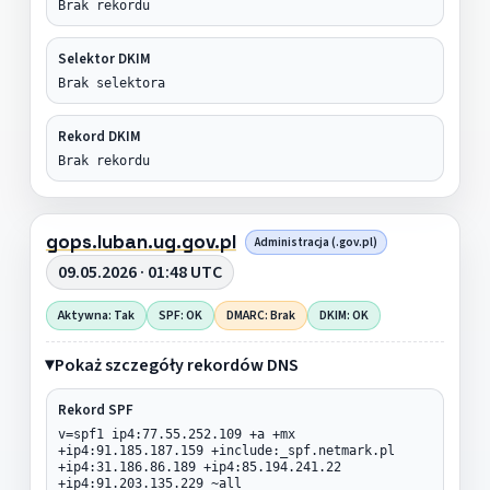
Brak rekordu
Selektor DKIM
Brak selektora
Rekord DKIM
Brak rekordu
gops.luban.ug.gov.pl
Administracja (.gov.pl)
09.05.2026 · 01:48 UTC
Aktywna: Tak
SPF: OK
DMARC: Brak
DKIM: OK
Pokaż szczegóły rekordów DNS
Rekord SPF
v=spf1 ip4:77.55.252.109 +a +mx
+ip4:91.185.187.159 +include:_spf.netmark.pl
+ip4:31.186.86.189 +ip4:85.194.241.22
+ip4:91.203.135.229 ~all