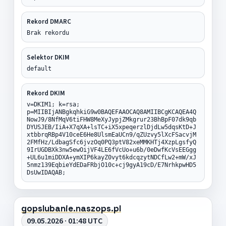
Rekord DMARC
Brak rekordu
Selektor DKIM
default
Rekord DKIM
v=DKIM1; k=rsa;
p=MIIBIjANBgkqhkiG9w0BAQEFAAOCAQ8AMIIBCgKCAQEA4Q
NowJ9/8NfMqV6tiFHW8MeXyJypjZMkgrur23BhBpF07dk9qb
DYUSJEB/IiA+X7qXA+lsTC+iX5xpeqerzlDjdLw5dqsKtD+J
xtbbrqRBp4V10ceE6He8UlsmEaUCn9/qZUzvy5lXcFSacvjM
2FMfHz/LdbagSfc6jvzOq0PQ3ptV82xeMMKHTj4XzpLgsfyQ
9IrUGDBXk3nw5ewOijVF4LE6fVcUo+u6b/0eDwfKcVsEEGgg
+UL6u1miDDXA+ymXIP6kayZ0vyt6kdcqzytNDCfLw2+mW/xJ
5nmz139EqbieYdEDaFRbjO10c+cj9gyA19cD/E7NrhkpwHD5
DsUwIDAQAB;
gopslubanie.naszops.pl
09.05.2026 · 01:48 UTC