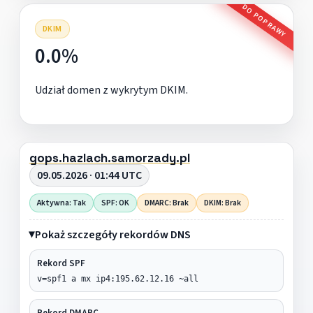
DO POPRAWY
DKIM
0.0%
Udział domen z wykrytym DKIM.
gops.hazlach.samorzady.pl
09.05.2026 · 01:44 UTC
Aktywna: Tak
SPF: OK
DMARC: Brak
DKIM: Brak
Pokaż szczegóły rekordów DNS
Rekord SPF
v=spf1 a mx ip4:195.62.12.16 ~all
Rekord DMARC