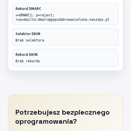
Rekord DMARC
v=DMARC1; p=reject;
rua=mailto:dmarc@gopsdabrowazielona.naszops.pl
Selektor DKIM
Brak selektora
Rekord DKIM
Brak rekordu
Potrzebujesz bezpiecznego
oprogramowania?