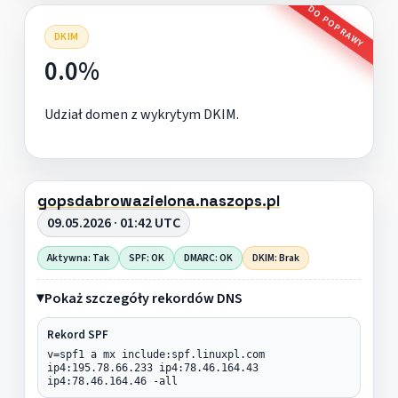
DO POPRAWY
DKIM
0.0%
Udział domen z wykrytym DKIM.
gopsdabrowazielona.naszops.pl
09.05.2026 · 01:42 UTC
Aktywna: Tak
SPF: OK
DMARC: OK
DKIM: Brak
Pokaż szczegóły rekordów DNS
Rekord SPF
v=spf1 a mx include:spf.linuxpl.com
ip4:195.78.66.233 ip4:78.46.164.43
ip4:78.46.164.46 -all