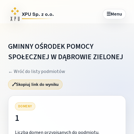
☰
Menu
XPU Sp. z o.o.
GMINNY OŚRODEK POMOCY
SPOŁECZNEJ W DĄBROWIE ZIELONEJ
← Wróć do listy podmiotów
🔗
Skopiuj link do wyniku
DOMENY
1
Liczba domen przypisanych do podmiotu.