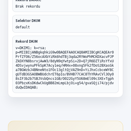
Brak rekordu
Selektor DKIM
default
Rekord DKIM
v=DKIM1; k=rsa;
p=MIIBIjANBgkqhkiG9w0BAQEFAAOCAQ8AMIIBCgKCAQEAr0
PrfZfO6/Z56ocAXbYiRk6hdTBj3qda2RYWoPhMCKDXacvPJP
ZkDXYN8bsrxjAwW3/8dyN9qYwtpSi+2D+Q7jR6DZTiRsYfxU
4DSvjwynuPFkSpK7Acy1eq/HRHx+08xng5Fk2fDoS2BXasGk
a7BGWzbJ4BNneNto1FOc13gltQjVAZ9nD+YiJhxCcbceWY8C
gUTdB3GSAOBWBUdchrET6pIo/BVHB77CAC8ThYRAvCVl3Oy0
8sIF3b2b7SBJVsbQncs1GB/O022GyY5U68mEl09c3XE+Tgph
03PbzxKsDKdwCkUgBB82mLmpLbjOi+g54/gvaSQji74/pjdv
duQwIDAQAB;