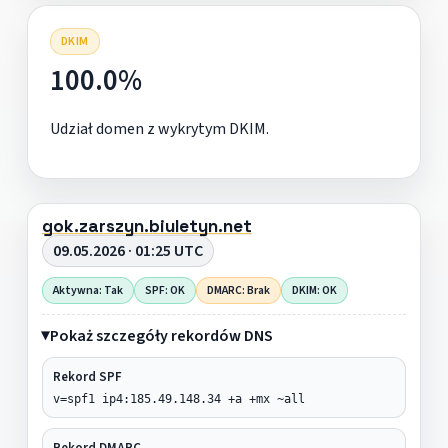
DKIM
100.0%
Udział domen z wykrytym DKIM.
gok.zarszyn.biuletyn.net
09.05.2026 · 01:25 UTC
Aktywna: Tak
SPF: OK
DMARC: Brak
DKIM: OK
Pokaż szczegóły rekordów DNS
Rekord SPF
v=spf1 ip4:185.49.148.34 +a +mx ~all
Rekord DMARC