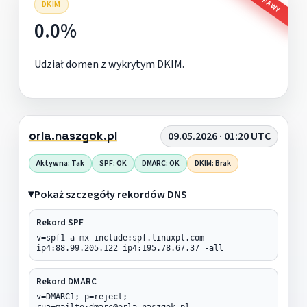
DKIM
0.0%
Udział domen z wykrytym DKIM.
orla.naszgok.pl
09.05.2026 · 01:20 UTC
Aktywna: Tak
SPF: OK
DMARC: OK
DKIM: Brak
Pokaż szczegóły rekordów DNS
Rekord SPF
v=spf1 a mx include:spf.linuxpl.com
ip4:88.99.205.122 ip4:195.78.67.37 -all
Rekord DMARC
v=DMARC1; p=reject;
rua=mailto:dmarc@orla.naszgok.pl