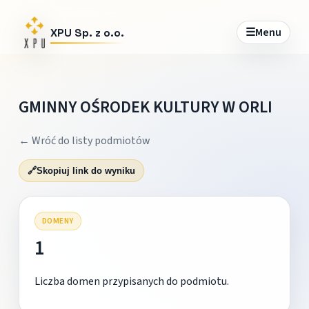
☰
Menu
XPU Sp. z o.o.
GMINNY OŚRODEK KULTURY W ORLI
← Wróć do listy podmiotów
🔗
Skopiuj link do wyniku
DOMENY
1
Liczba domen przypisanych do podmiotu.