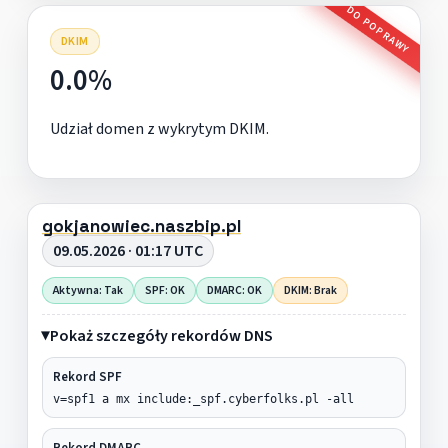
DO POPRAWY
DKIM
0.0%
Udział domen z wykrytym DKIM.
gokjanowiec.naszbip.pl
09.05.2026 · 01:17 UTC
Aktywna: Tak
SPF: OK
DMARC: OK
DKIM: Brak
Pokaż szczegóły rekordów DNS
Rekord SPF
v=spf1 a mx include:_spf.cyberfolks.pl -all
Rekord DMARC