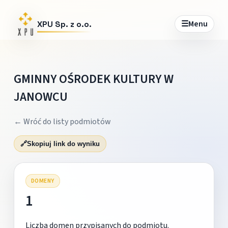
☰
Menu
XPU Sp. z o.o.
GMINNY OŚRODEK KULTURY W
JANOWCU
← Wróć do listy podmiotów
🔗
Skopiuj link do wyniku
DOMENY
1
Liczba domen przypisanych do podmiotu.