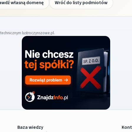
awdź własną domenę
Wróć do listy podmiotów
m technicznym
lustroczynszowe.pl
.
Baza wiedzy
Kont