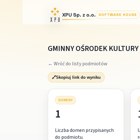
XPU Sp. z o.o.
SOFTWARE HOUSE
GMINNY OŚRODEK KULTURY 
← Wróć do listy podmiotów
🔗
Skopiuj link do wyniku
DOMENY
1
Liczba domen przypisanych
do podmiotu.
r