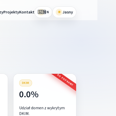
🇬🇧
zy
Projekty
Kontakt
☀
Jasny
EN
DO POPRAWY
DKIM
0.0%
Udział domen z wykrytym
DKIM.