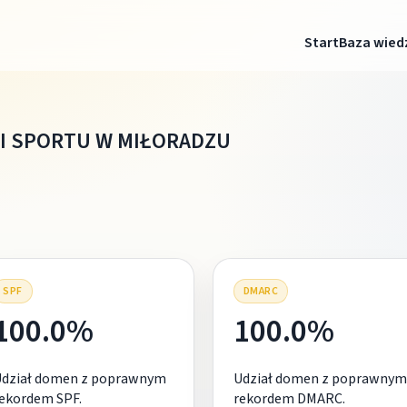
Start
Baza wied
I SPORTU W MIŁORADZU
SPF
DMARC
100.0%
100.0%
Udział domen z poprawnym
Udział domen z poprawnym
ekordem SPF.
rekordem DMARC.