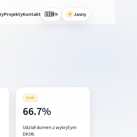
🇬🇧
zy
Projekty
Kontakt
☀
Jasny
EN
DKIM
66.7%
Udział domen z wykrytym
DKIM.