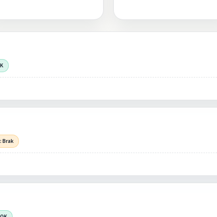
OK
: Brak
 OK