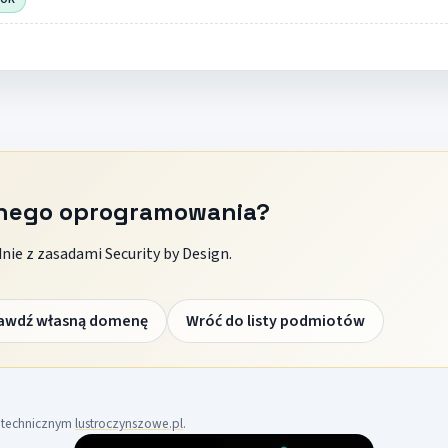
znego oprogramowania?
ie z zasadami Security by Design.
awdź własną domenę
Wróć do listy podmiotów
m technicznym
lustroczynszowe.pl
.