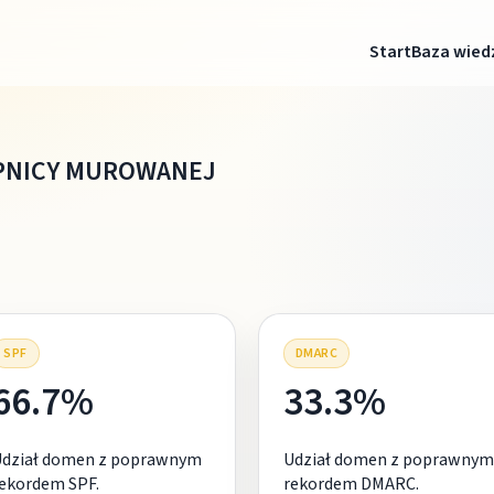
Start
Baza wied
IPNICY MUROWANEJ
SPF
DMARC
66.7%
33.3%
Udział domen z poprawnym
Udział domen z poprawnym
ekordem SPF.
rekordem DMARC.