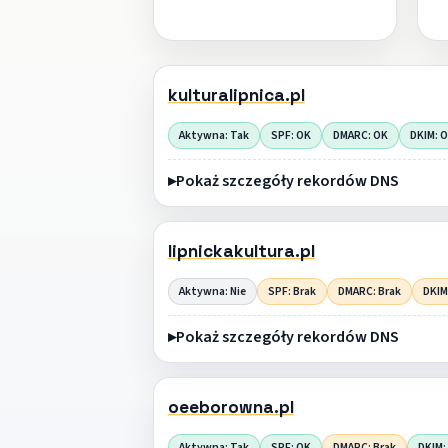
kulturalipnica.pl
Aktywna: Tak
SPF: OK
DMARC: OK
DKIM: 
Pokaż szczegóły rekordów DNS
lipnickakultura.pl
Aktywna: Nie
SPF: Brak
DMARC: Brak
DKIM
Pokaż szczegóły rekordów DNS
oeeborowna.pl
Aktywna: Tak
SPF: OK
DMARC: Brak
DKIM: