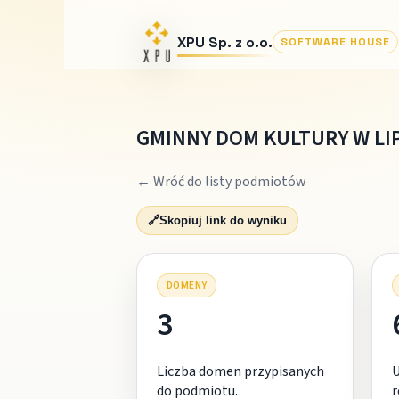
XPU Sp. z o.o.
SOFTWARE HOUSE
GMINNY DOM KULTURY W L
← Wróć do listy podmiotów
🔗
Skopiuj link do wyniku
DOMENY
3
Liczba domen przypisanych
do podmiotu.
r