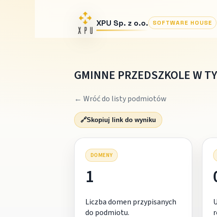
XPU Sp. z o.o.
SOFTWARE HOUSE
GMINNE PRZEDSZKOLE W TY
← Wróć do listy podmiotów
🔗
Skopiuj link do wyniku
DOMENY
1
Liczba domen przypisanych
do podmiotu.
r