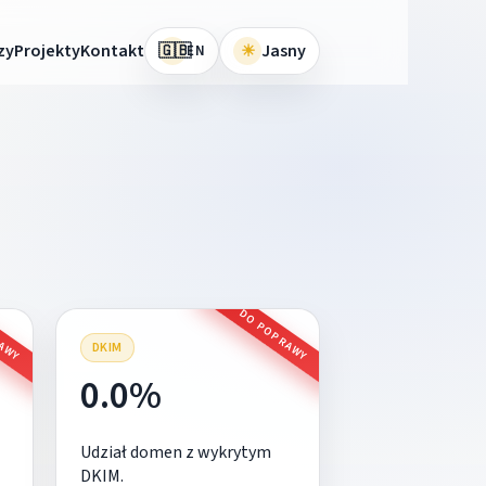
🇬🇧
zy
Projekty
Kontakt
☀
Jasny
EN
RAWY
DO POPRAWY
DKIM
0.0%
Udział domen z wykrytym
DKIM.