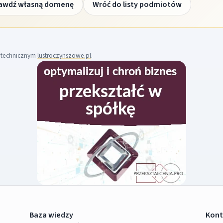
awdź własną domenę
Wróć do listy podmiotów
m technicznym
lustroczynszowe.pl
.
Baza wiedzy
Kont