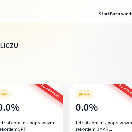
Start
Baza wied
LICZU
DO POPRAWY
DO POP
SPF
DMARC
0.0%
0.0%
Udział domen z poprawnym
Udział domen z poprawnym
ekordem SPF.
rekordem DMARC.