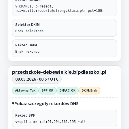
v=DMARC1; p=reject;
rua=mailto:reports@stronyzklasa.pl; pct=100;
Selektor DKIM
Brak selektora
Rekord DKIM
Brak rekordu
przedszkole-debewielkie.bipdlaszkol.pl
09.05.2026 · 00:57 UTC
Aktywna: Tak
SPF: OK
DMARC: OK
DKIM: Brak
Pokaż szczegóły rekordów DNS
Rekord SPF
v=spf1 a mx ip4:91.204.161.195 ~all