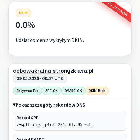
DO POPRAWY
DKIM
0.0%
Udział domen z wykrytym DKIM.
debowakraina.stronyzklasa.pl
09.05.2026 · 00:57 UTC
Aktywna: Tak
SPF: OK
DMARC: OK
DKIM: Brak
Pokaż szczegóły rekordów DNS
Rekord SPF
v=spf1 a mx ip4:91.204.161.195 ~all
Rekord DMARC