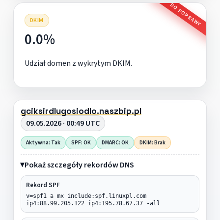
DO POPRAWY
DKIM
0.0%
Udział domen z wykrytym DKIM.
gciksirdlugosiodlo.naszbip.pl
09.05.2026 · 00:49 UTC
Aktywna: Tak
SPF: OK
DMARC: OK
DKIM: Brak
Pokaż szczegóły rekordów DNS
Rekord SPF
v=spf1 a mx include:spf.linuxpl.com
ip4:88.99.205.122 ip4:195.78.67.37 -all