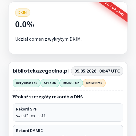
DO POPRAWY
DKIM
0.0%
Udział domen z wykrytym DKIM.
bibliotekazegocina.pl
09.05.2026 · 00:47 UTC
Aktywna: Tak
SPF: OK
DMARC: OK
DKIM: Brak
Pokaż szczegóły rekordów DNS
Rekord SPF
v=spf1 mx -all
Rekord DMARC