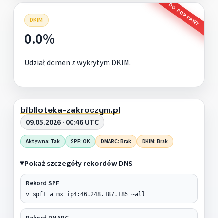
DO POPRAWY
DKIM
0.0%
Udział domen z wykrytym DKIM.
biblioteka-zakroczym.pl
09.05.2026 · 00:46 UTC
Aktywna: Tak
SPF: OK
DMARC: Brak
DKIM: Brak
Pokaż szczegóły rekordów DNS
Rekord SPF
v=spf1 a mx ip4:46.248.187.185 ~all
Rekord DMARC