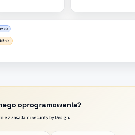
ov.pl)
: Brak
znego oprogramowania?
ie z zasadami Security by Design.