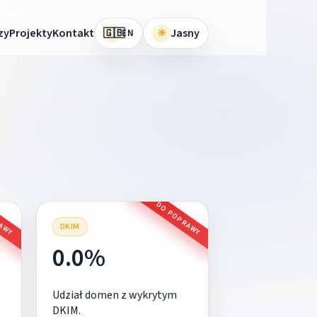
🇬🇧
zy
Projekty
Kontakt
☀
Jasny
EN
RAWY
DO POPRAWY
DKIM
0.0%
Udział domen z wykrytym
DKIM.