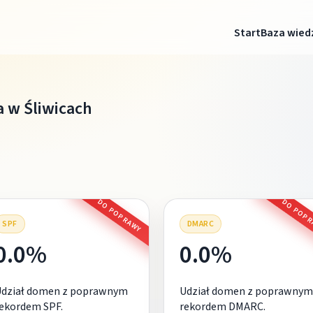
Start
Baza wied
a w Śliwicach
DO POPRAWY
DO POP
SPF
DMARC
0.0%
0.0%
Udział domen z poprawnym
Udział domen z poprawnym
ekordem SPF.
rekordem DMARC.