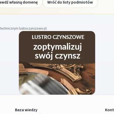
awdź własną domenę
Wróć do listy podmiotów
m technicznym
lustroczynszowe.pl
.
Baza wiedzy
Kont