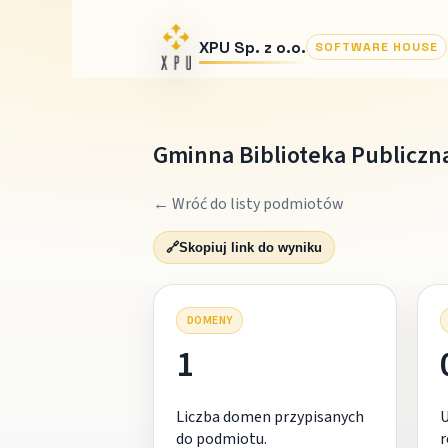
XPU Sp. z o.o.
SOFTWARE HOUSE
Gminna Biblioteka Publiczn
← Wróć do listy podmiotów
🔗
Skopiuj link do wyniku
DOMENY
1
Liczba domen przypisanych
do podmiotu.
r