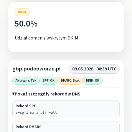
DKIM
50.0%
Udział domen z wykrytym DKIM.
gbp.podedworze.pl
09.05.2026 · 00:39 UTC
Aktywna: Tak
SPF: OK
DMARC: Brak
DKIM: OK
Pokaż szczegóły rekordów DNS
Rekord SPF
v=spf1 mx a ptr ~all
Rekord DMARC