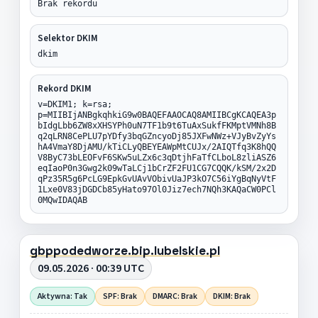
Brak rekordu
Selektor DKIM
dkim
Rekord DKIM
v=DKIM1; k=rsa;
p=MIIBIjANBgkqhkiG9w0BAQEFAAOCAQ8AMIIBCgKCAQEA3p
bIdgLbb6ZW8xXHSYPh0uN7TF1b9t6TuAxSukfFKMptVMNh8B
q2qLRN8CePLU7pYDfy3bqGZncyoDj85JXFwNWz+VJyBvZyYs
hA4VmaY8DjAMU/kTiCLyQBEYEAWpMtCUJx/2AIQTfq3K8hQQ
V8ByC73bLEOFvF6SKw5uLZx6c3qDtjhFaTfCLboL8zliASZ6
eqIaoP0n3Gwg2k09wTaLCj1bCrZF2FU1CG7CQQK/kSM/2x2D
qPz35R5g6PcLG9EpkGvUAvVObivUaJP3kO7C56iYgBqNyVtF
1Lxe0V83jDGDCb85yHato97Ol0Jiz7ech7NQh3KAQaCW0PCl
0MQwIDAQAB
gbppodedworze.bip.lubelskie.pl
09.05.2026 · 00:39 UTC
Aktywna: Tak
SPF: Brak
DMARC: Brak
DKIM: Brak