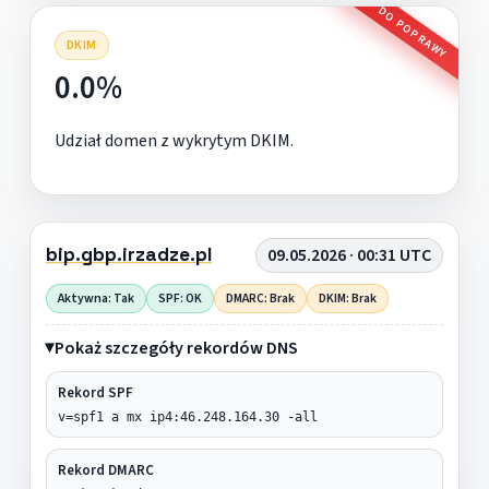
DO POPRAWY
DKIM
0.0%
Udział domen z wykrytym DKIM.
bip.gbp.irzadze.pl
09.05.2026 · 00:31 UTC
Aktywna: Tak
SPF: OK
DMARC: Brak
DKIM: Brak
Pokaż szczegóły rekordów DNS
Rekord SPF
v=spf1 a mx ip4:46.248.164.30 -all
Rekord DMARC