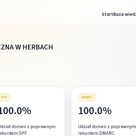
Start
Baza wied
CZNA W HERBACH
SPF
DMARC
100.0%
100.0%
Udział domen z poprawnym
Udział domen z poprawnym
ekordem SPF.
rekordem DMARC.