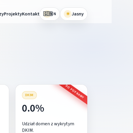
🇬🇧
zy
Projekty
Kontakt
☀
Jasny
EN
DO POPRAWY
DKIM
0.0%
Udział domen z wykrytym
DKIM.