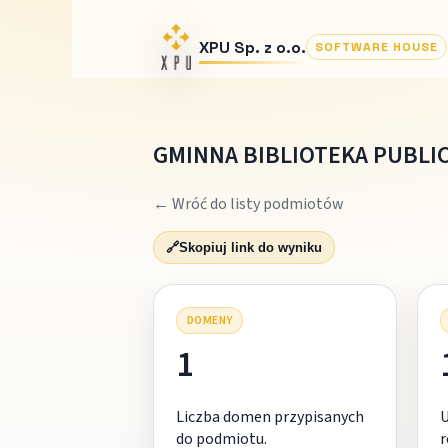
XPU Sp. z o.o.
SOFTWARE HOUSE
GMINNA BIBLIOTEKA PUBLI
← Wróć do listy podmiotów
🔗
Skopiuj link do wyniku
DOMENY
1
Liczba domen przypisanych
do podmiotu.
r