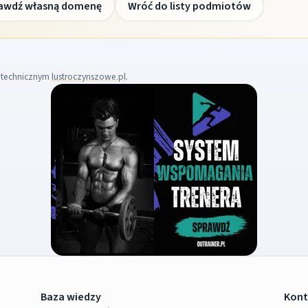
awdź własną domenę
Wróć do listy podmiotów
m technicznym
lustroczynszowe.pl
.
Baza wiedzy
Kont