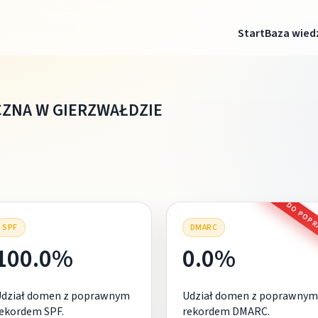
Start
Baza wied
CZNA W GIERZWAŁDZIE
DO POP
SPF
DMARC
100.0%
0.0%
Udział domen z poprawnym
Udział domen z poprawnym
ekordem SPF.
rekordem DMARC.