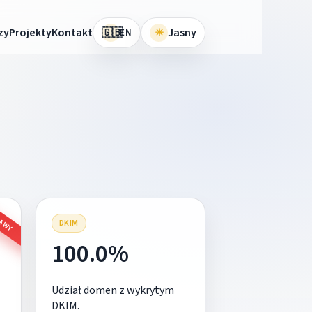
🇬🇧
zy
Projekty
Kontakt
☀
Jasny
EN
RAWY
DKIM
100.0%
Udział domen z wykrytym
DKIM.