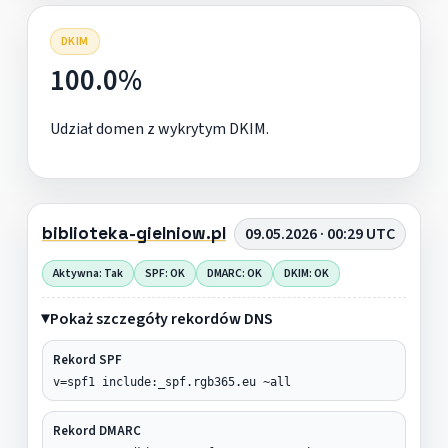
DKIM
100.0%
Udział domen z wykrytym DKIM.
biblioteka-gielniow.pl
09.05.2026 · 00:29 UTC
Aktywna: Tak
SPF: OK
DMARC: OK
DKIM: OK
Pokaż szczegóły rekordów DNS
Rekord SPF
v=spf1 include:_spf.rgb365.eu ~all
Rekord DMARC