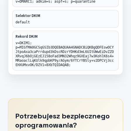
v=DMARC1; adkim=s; aspf=s; p=quarantine
Selektor DKIM
default
Rekord DKIM
v=DKIM1;
p=MIGfMA0GCSqGSIb3DQEBAQUAA4GNADCBiQKBgQDFEswOCY
JtpoAxa3caPrrdupd3kDscRDzrYDHKd3mL6UItUWwEiDvZZO
XRvqJ6bOjGEzEJ158oFad3MN32Whqz9GXEaj7w3KohlK6s4+
MRaoaclLqKUlk9qpbKP9y/AGym/6YTCrYBSly+v2DPCVj3cc
EHXUMxvOK/DZV1+8XbTQIDAQAB;
Potrzebujesz bezpiecznego
oprogramowania?