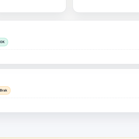
 OK
 Brak