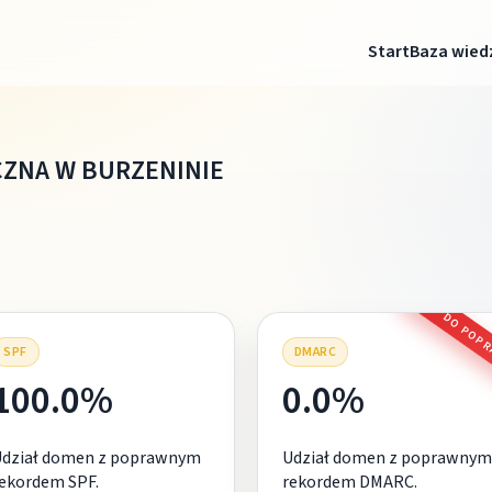
Start
Baza wied
CZNA W BURZENINIE
DO POP
SPF
DMARC
100.0%
0.0%
Udział domen z poprawnym
Udział domen z poprawnym
ekordem SPF.
rekordem DMARC.