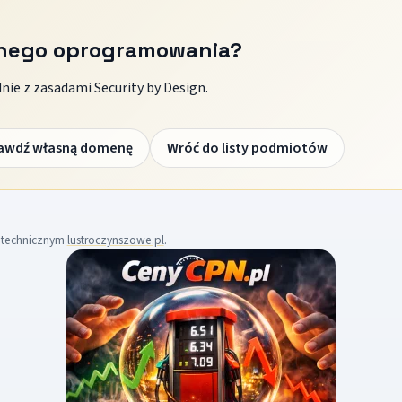
znego oprogramowania?
ie z zasadami Security by Design.
awdź własną domenę
Wróć do listy podmiotów
m technicznym
lustroczynszowe.pl
.