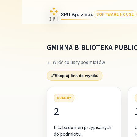
XPU Sp. z o.o.
SOFTWARE HOUSE
GMINNA BIBLIOTEKA PUBLI
← Wróć do listy podmiotów
🔗
Skopiuj link do wyniku
DOMENY
2
Liczba domen przypisanych
do podmiotu.
r