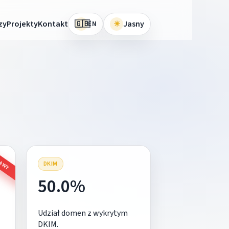
🇬🇧
zy
Projekty
Kontakt
☀
Jasny
EN
RAWY
DKIM
50.0%
Udział domen z wykrytym
DKIM.