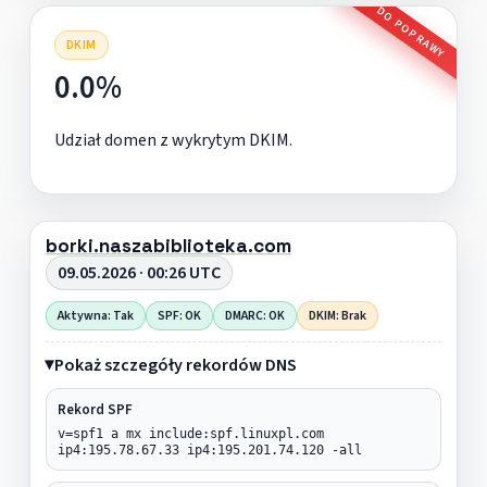
DO POPRAWY
DKIM
0.0%
Udział domen z wykrytym DKIM.
borki.naszabiblioteka.com
09.05.2026 · 00:26 UTC
Aktywna: Tak
SPF: OK
DMARC: OK
DKIM: Brak
Pokaż szczegóły rekordów DNS
Rekord SPF
v=spf1 a mx include:spf.linuxpl.com
ip4:195.78.67.33 ip4:195.201.74.120 -all