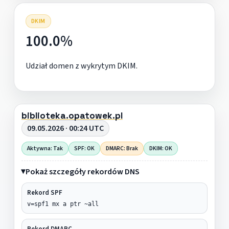
DKIM
100.0%
Udział domen z wykrytym DKIM.
biblioteka.opatowek.pl
09.05.2026 · 00:24 UTC
Aktywna: Tak
SPF: OK
DMARC: Brak
DKIM: OK
Pokaż szczegóły rekordów DNS
Rekord SPF
v=spf1 mx a ptr ~all
Rekord DMARC