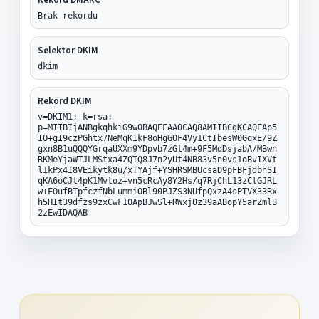
Brak rekordu
Selektor DKIM
dkim
Rekord DKIM
v=DKIM1; k=rsa;
p=MIIBIjANBgkqhkiG9w0BAQEFAAOCAQ8AMIIBCgKCAQEAp5
IO+gI9czPGhtx7NeMqKIkF8oHgGOF4Vy1CtIbesW0GqxE/9Z
gxn8B1uQQQYGrqaUXXm9YDpvb7zGt4m+9F5MdDsjabA/MBwn
RKMeYjaWTJLMStxa4ZQTQ8J7n2yUt4NB83v5n0vs1oBvIXVt
l1kPx4I8VEikytk8u/xTYAjf+YSHRSMBUcsaD9pFBFjdbhSI
qKA6oCJt4pK1Mvtoz+vn5cRcAy8Y2Hs/q7RjChL13zClGJRL
w+FOufBTpfczfNbLummiOBl90PJZS3NUfpQxzA4sPTVX33Rx
h5HIt39dfzs9zxCwF10ApBJwSl+RWxj0z39aABopY5arZmlB
2zEwIDAQAB