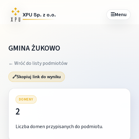
☰
Menu
XPU Sp. z o.o.
GMINA ŻUKOWO
← Wróć do listy podmiotów
🔗
Skopiuj link do wyniku
DOMENY
2
Liczba domen przypisanych do podmiotu.