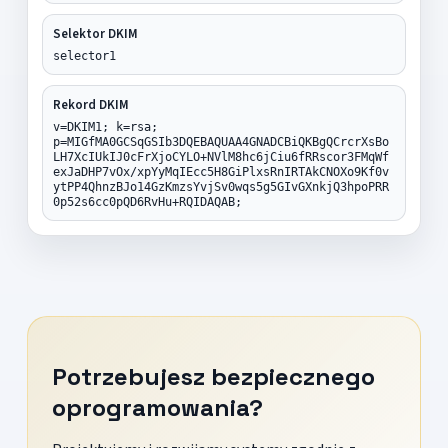
Selektor DKIM
selector1
Rekord DKIM
v=DKIM1; k=rsa;
p=MIGfMA0GCSqGSIb3DQEBAQUAA4GNADCBiQKBgQCrcrXsBo
LH7XcIUkIJ0cFrXjoCYLO+NVlM8hc6jCiu6fRRscor3FMqWf
exJaDHP7vOx/xpYyMqIEcc5H8GiPlxsRnIRTAkCNOXo9Kf0v
ytPP4QhnzBJo14GzKmzsYvjSv0wqs5g5GIvGXnkjQ3hpoPRR
0p52s6cc0pQD6RvHu+RQIDAQAB;
Potrzebujesz bezpiecznego
oprogramowania?