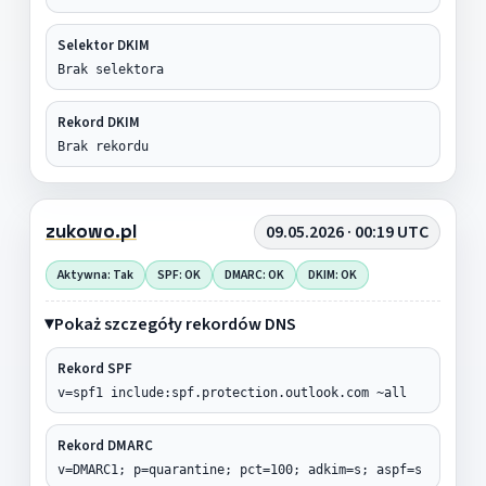
Selektor DKIM
Brak selektora
Rekord DKIM
Brak rekordu
zukowo.pl
09.05.2026 · 00:19 UTC
Aktywna: Tak
SPF: OK
DMARC: OK
DKIM: OK
Pokaż szczegóły rekordów DNS
Rekord SPF
v=spf1 include:spf.protection.outlook.com ~all
Rekord DMARC
v=DMARC1; p=quarantine; pct=100; adkim=s; aspf=s