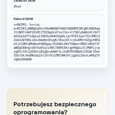
Selektor DKIM
dkim
Rekord DKIM
v=DKIM1; k=rsa;
p=MIIBIjANBgkqhkiG9w0BAQEFAAOCAQ8AMIIBCgKCAQEAqq
JtcNDTrAbP2O1RtZT0IbpGLH7sxJlm/vt75QlybAHz4t/bCY
AXxEpIAfYsdpLwI1REOu304HIGpHLiqr9Tb5Jya77ExJMHJ3
ZoknvW789LvQsv0em9zOXvgR/XhuiHY/czGvKMzYdZgutNFA
e5jVJQRCqMoWouFmD8gay/O104Dc46V7GNworXRbCs8km7IF
aWOg588ng+SB74uOtyzihNl7A9HCEK/qphNgGi3CjM8Pij+p
ygD5ctOcIyEAVisB1gQ+uGbWrILiVuM7DYQRpO11US8LtDon
tDX/Uk/6oDNshpZxr2XrUCoZMS5Nk5VljgpGzZdvxLeM5qTX
2gbwIDAQAB
Potrzebujesz bezpiecznego
oprogramowania?