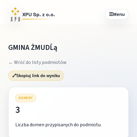
☰
Menu
XPU Sp. z o.o.
GMINA ŻMUDĹą
← Wróć do listy podmiotów
🔗
Skopiuj link do wyniku
DOMENY
3
Liczba domen przypisanych do podmiotu.