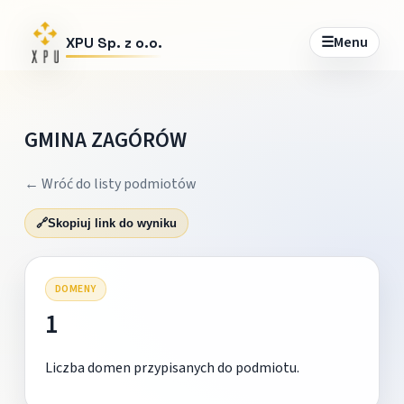
☰
Menu
XPU Sp. z o.o.
GMINA ZAGÓRÓW
← Wróć do listy podmiotów
🔗
Skopiuj link do wyniku
DOMENY
1
Liczba domen przypisanych do podmiotu.