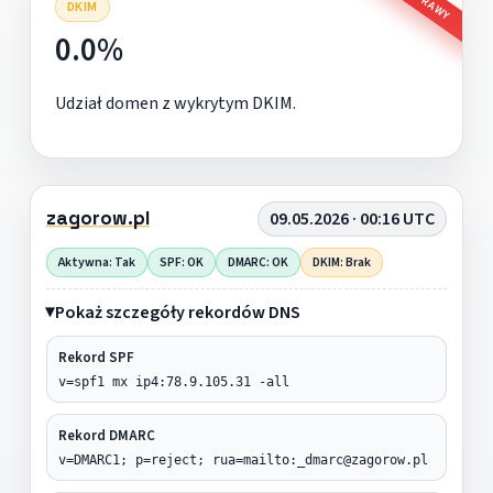
DKIM
0.0%
Udział domen z wykrytym DKIM.
zagorow.pl
09.05.2026 · 00:16 UTC
Aktywna: Tak
SPF: OK
DMARC: OK
DKIM: Brak
Pokaż szczegóły rekordów DNS
Rekord SPF
v=spf1 mx ip4:78.9.105.31 -all
Rekord DMARC
v=DMARC1; p=reject; rua=mailto:_dmarc@zagorow.pl