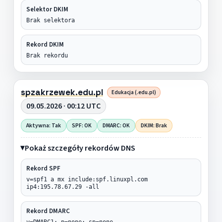
Selektor DKIM
Brak selektora
Rekord DKIM
Brak rekordu
spzakrzewek.edu.pl
Edukacja (.edu.pl)
09.05.2026 · 00:12 UTC
Aktywna: Tak
SPF: OK
DMARC: OK
DKIM: Brak
Pokaż szczegóły rekordów DNS
Rekord SPF
v=spf1 a mx include:spf.linuxpl.com
ip4:195.78.67.29 -all
Rekord DMARC
v=DMARC1; p=none; sp=none