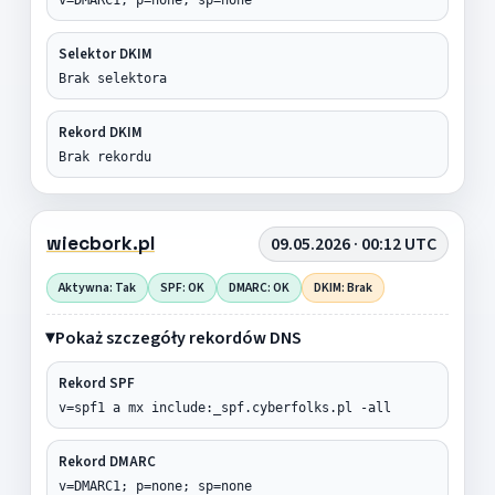
Selektor DKIM
Brak selektora
Rekord DKIM
Brak rekordu
wiecbork.pl
09.05.2026 · 00:12 UTC
Aktywna: Tak
SPF: OK
DMARC: OK
DKIM: Brak
Pokaż szczegóły rekordów DNS
Rekord SPF
v=spf1 a mx include:_spf.cyberfolks.pl -all
Rekord DMARC
v=DMARC1; p=none; sp=none