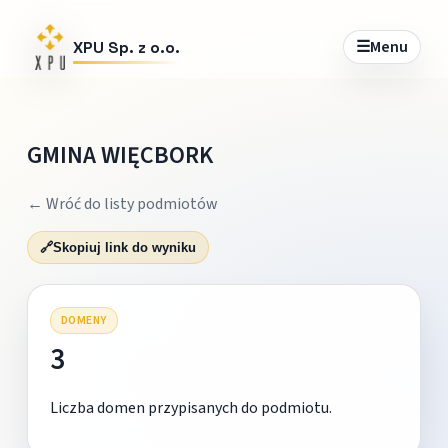
☰
Menu
XPU Sp. z o.o.
GMINA WIĘCBORK
← Wróć do listy podmiotów
🔗
Skopiuj link do wyniku
DOMENY
3
Liczba domen przypisanych do podmiotu.