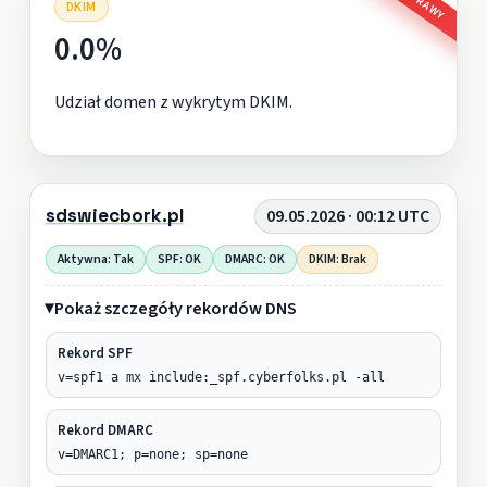
DKIM
0.0%
Udział domen z wykrytym DKIM.
sdswiecbork.pl
09.05.2026 · 00:12 UTC
Aktywna: Tak
SPF: OK
DMARC: OK
DKIM: Brak
Pokaż szczegóły rekordów DNS
Rekord SPF
v=spf1 a mx include:_spf.cyberfolks.pl -all
Rekord DMARC
v=DMARC1; p=none; sp=none