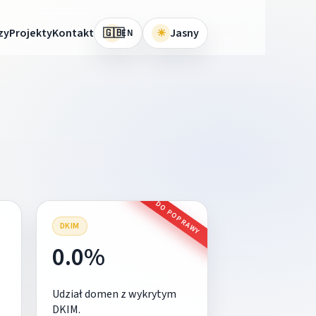
🇬🇧
zy
Projekty
Kontakt
☀
Jasny
EN
DO POPRAWY
DKIM
0.0%
Udział domen z wykrytym
DKIM.