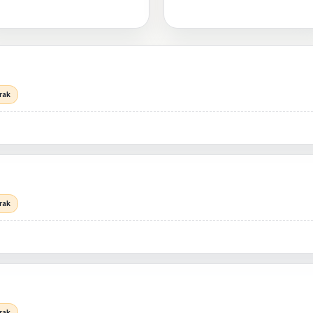
rak
rak
rak