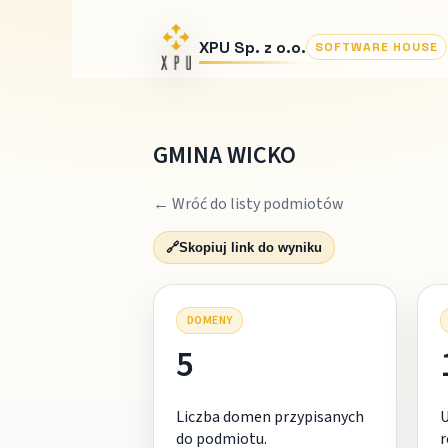
XPU Sp. z o.o.
SOFTWARE HOUSE
GMINA WICKO
← Wróć do listy podmiotów
🔗
Skopiuj link do wyniku
DOMENY
5
Liczba domen przypisanych
do podmiotu.
r