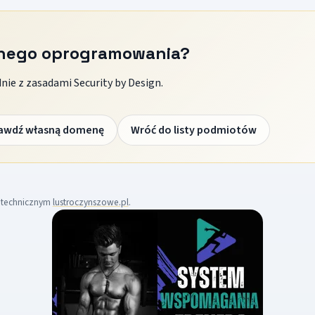
znego oprogramowania?
ie z zasadami Security by Design.
awdź własną domenę
Wróć do listy podmiotów
m technicznym
lustroczynszowe.pl
.