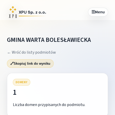
☰
Menu
XPU Sp. z o.o.
GMINA WARTA BOLESŁAWIECKA
← Wróć do listy podmiotów
🔗
Skopiuj link do wyniku
DOMENY
1
Liczba domen przypisanych do podmiotu.