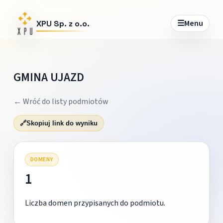
☰
Menu
XPU Sp. z o.o.
GMINA UJAZD
← Wróć do listy podmiotów
🔗
Skopiuj link do wyniku
DOMENY
1
Liczba domen przypisanych do podmiotu.