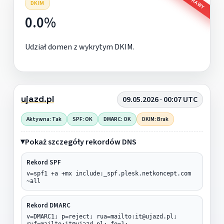
DKIM
0.0%
Udział domen z wykrytym DKIM.
ujazd.pl
09.05.2026 · 00:07 UTC
Aktywna: Tak
SPF: OK
DMARC: OK
DKIM: Brak
Pokaż szczegóły rekordów DNS
Rekord SPF
v=spf1 +a +mx include:_spf.plesk.netkoncept.com
~all
Rekord DMARC
v=DMARC1; p=reject; rua=mailto:it@ujazd.pl;
ruf=mailto:it@ujazd.pl; fo=1;