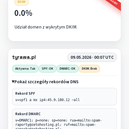
DKIM
0.0%
Udział domen z wykrytym DKIM.
tyrawa.pl
09.05.2026 · 00:07 UTC
Aktywna: Tak
SPF: OK
DMARC: OK
DKIM: Brak
Pokaż szczegóły rekordów DNS
Rekord SPF
v=spf1 a mx ip4:45.9.180.12 ~all
Rekord DMARC
v=DMARC1; p=none; sp=none; rua=mailto:spam-
raporty@zetohosting.pl; ruf=mailto:spam-
raporty@zetohosting.pl;