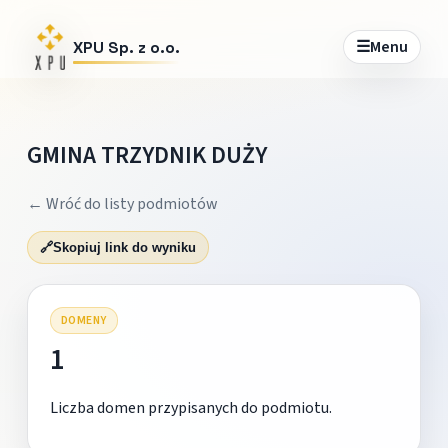
☰
Menu
XPU Sp. z o.o.
GMINA TRZYDNIK DUŻY
← Wróć do listy podmiotów
🔗
Skopiuj link do wyniku
DOMENY
1
Liczba domen przypisanych do podmiotu.