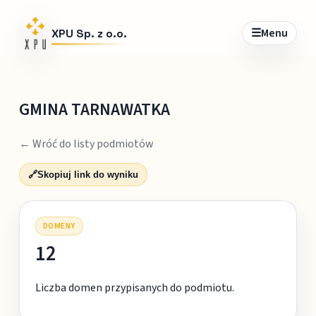
☰
Menu
XPU Sp. z o.o.
GMINA TARNAWATKA
← Wróć do listy podmiotów
🔗
Skopiuj link do wyniku
DOMENY
12
Liczba domen przypisanych do podmiotu.