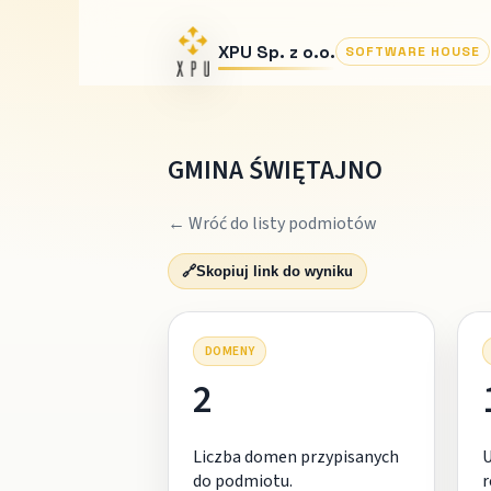
XPU Sp. z o.o.
SOFTWARE HOUSE
GMINA ŚWIĘTAJNO
← Wróć do listy podmiotów
🔗
Skopiuj link do wyniku
DOMENY
2
Liczba domen przypisanych
do podmiotu.
r