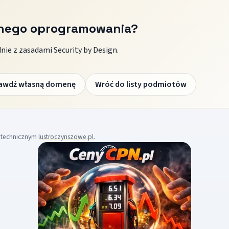
znego oprogramowania?
ie z zasadami Security by Design.
awdź własną domenę
Wróć do listy podmiotów
m technicznym
lustroczynszowe.pl
.