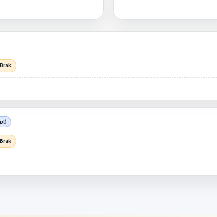
 Brak
pl)
 Brak