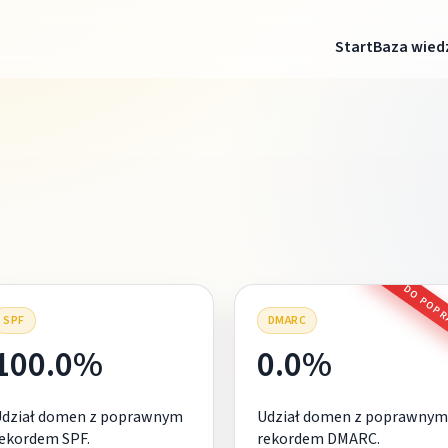
Start
Baza wied
DO POP
SPF
DMARC
100.0%
0.0%
Udział domen z poprawnym
Udział domen z poprawnym
ekordem SPF.
rekordem DMARC.