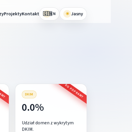
🇬🇧
zy
Projekty
Kontakt
☀
Jasny
EN
RAWY
DO POPRAWY
DKIM
0.0%
Udział domen z wykrytym
DKIM.