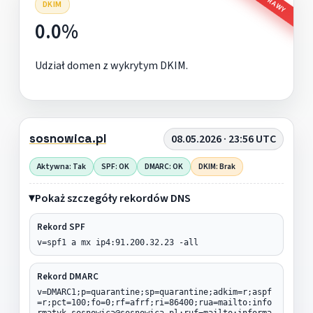
DKIM
0.0%
Udział domen z wykrytym DKIM.
sosnowica.pl
08.05.2026 · 23:56 UTC
Aktywna: Tak
SPF: OK
DMARC: OK
DKIM: Brak
Pokaż szczegóły rekordów DNS
Rekord SPF
v=spf1 a mx ip4:91.200.32.23 -all
Rekord DMARC
v=DMARC1;p=quarantine;sp=quarantine;adkim=r;aspf
=r;pct=100;fo=0;rf=afrf;ri=86400;rua=mailto:info
rmatyk_sosnowica@sosnowica.pl;ruf=mailto:informa