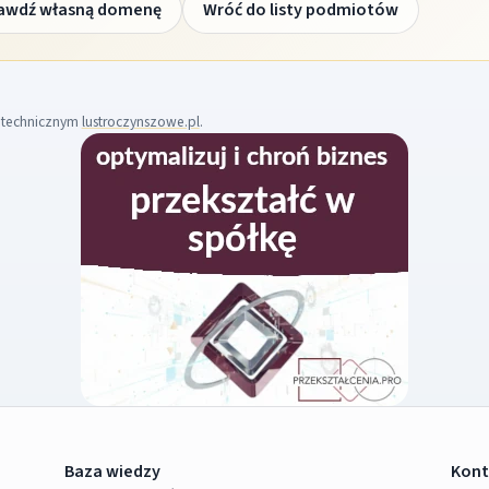
awdź własną domenę
Wróć do listy podmiotów
m technicznym
lustroczynszowe.pl
.
Baza wiedzy
Kont