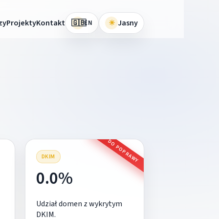
🇬🇧
zy
Projekty
Kontakt
☀
Jasny
EN
DO POPRAWY
DKIM
0.0%
Udział domen z wykrytym
DKIM.