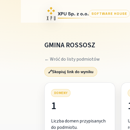
XPU Sp. z o.o.
SOFTWARE HOUSE
GMINA ROSSOSZ
← Wróć do listy podmiotów
🔗
Skopiuj link do wyniku
DOMENY
1
Liczba domen przypisanych
do podmiotu.
r