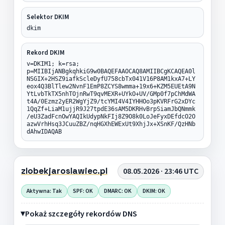
Selektor DKIM
dkim
Rekord DKIM
v=DKIM1; k=rsa;
p=MIIBIjANBgkqhkiG9w0BAQEFAAOCAQ8AMIIBCgKCAQEA0l
NSGIX+2HSZ9iafkScleDyfU758cbTx041V16P8AM1kxA7+LY
eox4Q3BlTlew2NvnF1EmP8ZCYS8wmma+19x6+KZM5EUEtA9N
YtLvbTkTX5nhTOjnRwT9qvMEXR+UYkO+UV/GMp0f7pChMdWA
t4A/0Ezmz2yER2WgYjZ9/tcYMI4V4IYHHOo3pKVRFrG2xDYc
1QqZf+LiaM1ujjR9J27tpdE36sAM5DKRHvBrpSiamJbQNmmk
/eU3ZadFcnOwYAQIkUdypNkFIj8Z9O8k0LoJeFyxDEfdcO2O
azwVrhHsq3JCuuZBZ/nqHGXhEWExUt9XhjJx+XSnKF/QzHNb
dAhwIDAQAB
zlobekjaroslawiec.pl
08.05.2026 · 23:46 UTC
Aktywna: Tak
SPF: OK
DMARC: OK
DKIM: OK
Pokaż szczegóły rekordów DNS