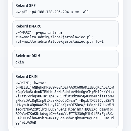
Rekord SPF
v=spf1 ip4:188.128.205.204 a mx -all
Rekord DMARC
v=DMARC1; p=quarantine;
rua=mailto:admin@zlobekjaroslawiec.pl;
ruf=mailto:admin@zlobekjaroslawiec.pl; fo=1
Selektor DKIM
dkim
Rekord DKIM
v=DKIM1; k=rsa;
p=MIIBIjANBgkqhkiG9w0BAQEFAAOCAQ8AMIIBCgKCAQEA5W
rGqYv6oSrdmoDIBkhKb5kNo3dnlevH4mGgvCMj6M19//YHaa
2iFtr7vPhQsBGTK51p+57RJPfBt0dzBo5QAOMm4KpfzItpM9
jNx/cDVz8qOImp9lXazkKOpJbC+cnYf+BqibTX65lCyqZEYN
HMzyoUrWRp0WWSZLUcylARnXjxo9E5DeW/tH8d/b17UuvW1N
T+oPzNbVZxRtlktFLGD9h6eAzHloajhm7TBQ8iXgFq1mNjbT
RODVuHZKnKUrkdvglQXwBimV/zFTISJ3GqM1h0t2R+FjcRXz
E+kOuH5lhBwn5hZRANAIy3geBnbWjqkvXutRgGcX0FEFmsDd
gg4wIDAQAB