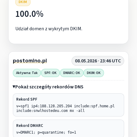
DKIM
100.0%
Udział domen z wykrytym DKIM.
postomino.pl
08.05.2026 · 23:46 UTC
Aktywna: Tak
SPF: OK
DMARC: OK
DKIM: OK
Pokaż szczegóły rekordów DNS
Rekord SPF
v=spf1 ip4:188.128.205.204 include:spf.home.pl
include:snwlhostedeu.com mx -all
Rekord DMARC
v=DMARC1; p=quarantine; fo=1