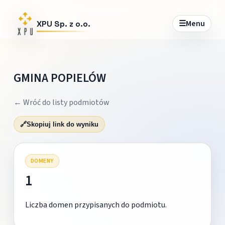
☰
Menu
XPU Sp. z o.o.
GMINA POPIELÓW
← Wróć do listy podmiotów
🔗
Skopiuj link do wyniku
DOMENY
1
Liczba domen przypisanych do podmiotu.