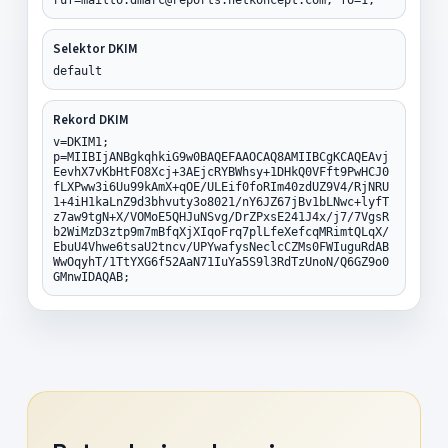
Selektor DKIM
default
Rekord DKIM
v=DKIM1;
p=MIIBIjANBgkqhkiG9w0BAQEFAAOCAQ8AMIIBCgKCAQEAvj
EevhX7vKbHtFO8Xcj+3AEjcRYBWhsy+1DHkQ0VFft9PwHCJ0
fLXPww3i6Uu99kAmX+qOE/ULEif0foRIm40zdUZ9V4/RjNRU
1+4iH1kaLnZ9d3bhvuty3o8021/nY6JZ67jBv1bLNwc+lyfT
z7aw9tgN+X/VOMoE5QHJuNSvg/DrZPxsE241J4x/j7/7VgsR
b2WiMzD3ztp9m7mBfqXjXIqoFrq7plLfeXefcqMRimtQLqX/
EbuU4Vhwe6tsaU2tncv/UPYwafysNeclcCZMs0FWIuguRdAB
WwOqyhT/1TtYXG6f52AaN71IuYa5S9l3RdTzUnoN/Q6GZ9o0
GMnwIDAQAB;