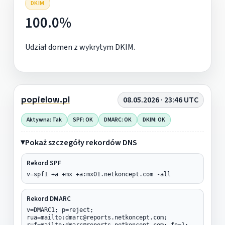
DKIM
100.0%
Udział domen z wykrytym DKIM.
popielow.pl
08.05.2026 · 23:46 UTC
Aktywna: Tak
SPF: OK
DMARC: OK
DKIM: OK
Pokaż szczegóły rekordów DNS
Rekord SPF
v=spf1 +a +mx +a:mx01.netkoncept.com -all
Rekord DMARC
v=DMARC1; p=reject;
rua=mailto:dmarc@reports.netkoncept.com;
ruf=mailto:dmarc@reports.netkoncept.com; fo=1;