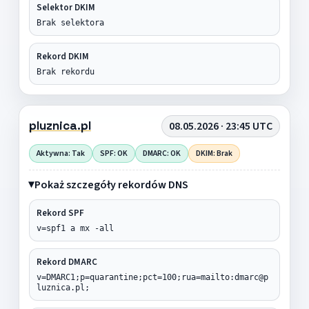
Selektor DKIM
Brak selektora
Rekord DKIM
Brak rekordu
pluznica.pl
08.05.2026 · 23:45 UTC
Aktywna: Tak
SPF: OK
DMARC: OK
DKIM: Brak
Pokaż szczegóły rekordów DNS
Rekord SPF
v=spf1 a mx -all
Rekord DMARC
v=DMARC1;p=quarantine;pct=100;rua=mailto:dmarc@p
luznica.pl;