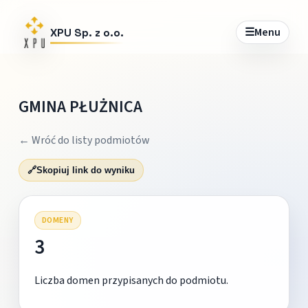
☰
Menu
XPU Sp. z o.o.
GMINA PŁUŻNICA
← Wróć do listy podmiotów
🔗
Skopiuj link do wyniku
DOMENY
3
Liczba domen przypisanych do podmiotu.