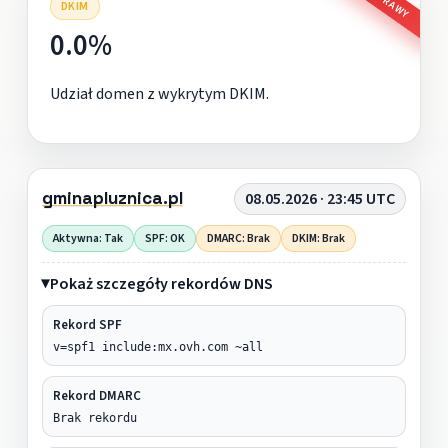
DKIM
0.0%
Udział domen z wykrytym DKIM.
gminapluznica.pl
08.05.2026 · 23:45 UTC
Aktywna: Tak
SPF: OK
DMARC: Brak
DKIM: Brak
Pokaż szczegóły rekordów DNS
Rekord SPF
v=spf1 include:mx.ovh.com ~all
Rekord DMARC
Brak rekordu